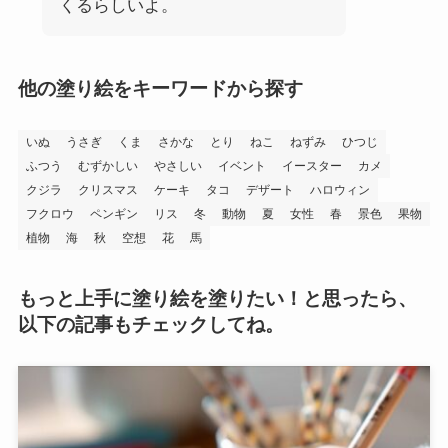
くるらしいよ。
他の塗り絵をキーワードから探す
いぬ
うさぎ
くま
さかな
とり
ねこ
ねずみ
ひつじ
ふつう
むずかしい
やさしい
イベント
イースター
カメ
クジラ
クリスマス
ケーキ
タコ
デザート
ハロウィン
フクロウ
ペンギン
リス
冬
動物
夏
女性
春
景色
果物
植物
海
秋
空想
花
馬
もっと上手に塗り絵を塗りたい！と思ったら、
以下の記事もチェックしてね。