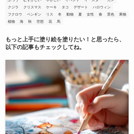
クジラ
クリスマス
ケーキ
タコ
デザート
ハロウィン
フクロウ
ペンギン
リス
冬
動物
夏
女性
春
景色
果物
植物
海
秋
空想
花
馬
もっと上手に塗り絵を塗りたい！と思ったら、
以下の記事もチェックしてね。