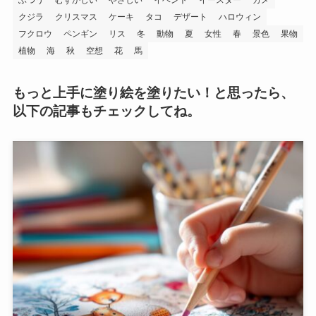
クジラ
クリスマス
ケーキ
タコ
デザート
ハロウィン
フクロウ
ペンギン
リス
冬
動物
夏
女性
春
景色
果物
植物
海
秋
空想
花
馬
もっと上手に塗り絵を塗りたい！と思ったら、
以下の記事もチェックしてね。