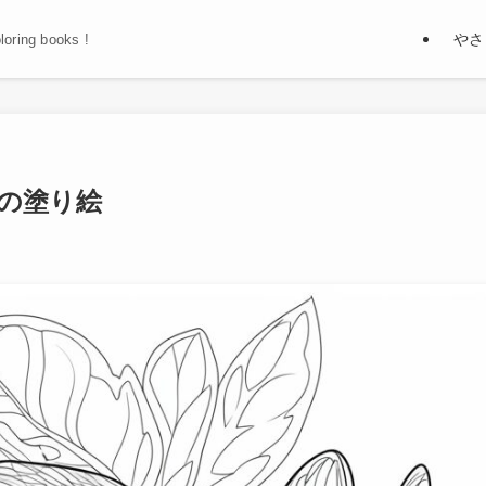
やさ
oloring books !
の塗り絵