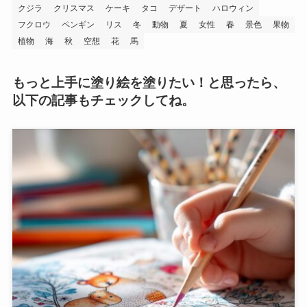
クジラ
クリスマス
ケーキ
タコ
デザート
ハロウィン
フクロウ
ペンギン
リス
冬
動物
夏
女性
春
景色
果物
植物
海
秋
空想
花
馬
もっと上手に塗り絵を塗りたい！と思ったら、
以下の記事もチェックしてね。