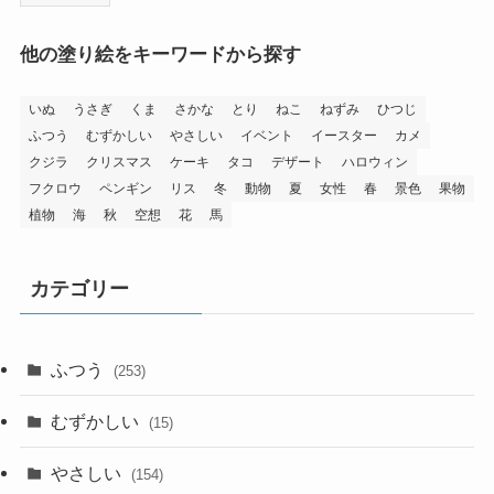
他の塗り絵をキーワードから探す
いぬ
うさぎ
くま
さかな
とり
ねこ
ねずみ
ひつじ
ふつう
むずかしい
やさしい
イベント
イースター
カメ
クジラ
クリスマス
ケーキ
タコ
デザート
ハロウィン
フクロウ
ペンギン
リス
冬
動物
夏
女性
春
景色
果物
植物
海
秋
空想
花
馬
カテゴリー
ふつう
(253)
むずかしい
(15)
やさしい
(154)