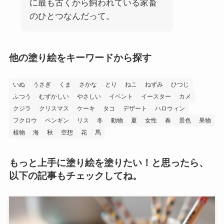
に最も古くから飼われている家畜
のひとつなんだって。
他の塗り絵をキーワードから探す
いぬ
うさぎ
くま
さかな
とり
ねこ
ねずみ
ひつじ
ふつう
むずかしい
やさしい
イベント
イースター
カメ
クジラ
クリスマス
ケーキ
タコ
デザート
ハロウィン
フクロウ
ペンギン
リス
冬
動物
夏
女性
春
景色
果物
植物
海
秋
空想
花
馬
もっと上手に塗り絵を塗りたい！と思ったら、
以下の記事もチェックしてね。