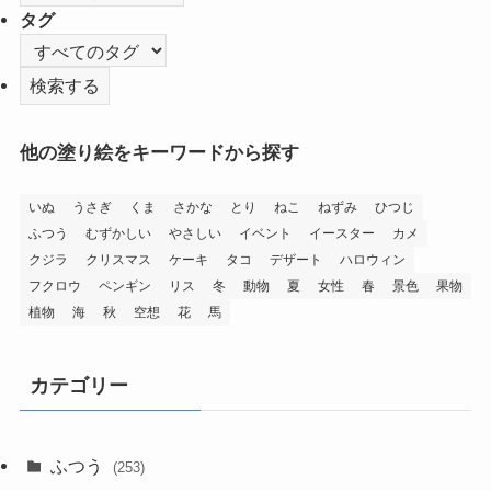
タグ
他の塗り絵をキーワードから探す
いぬ
うさぎ
くま
さかな
とり
ねこ
ねずみ
ひつじ
ふつう
むずかしい
やさしい
イベント
イースター
カメ
クジラ
クリスマス
ケーキ
タコ
デザート
ハロウィン
フクロウ
ペンギン
リス
冬
動物
夏
女性
春
景色
果物
植物
海
秋
空想
花
馬
カテゴリー
ふつう
(253)