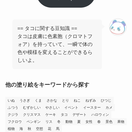
== タコに関する豆知識 ==
タコは皮膚に色素胞（クロマトフ
ォア）を持っていて、一瞬で体の
色や模様を変えることができるら
しいよ。
他の塗り絵をキーワードから探す
いぬ
うさぎ
くま
さかな
とり
ねこ
ねずみ
ひつじ
ふつう
むずかしい
やさしい
イベント
イースター
カメ
クジラ
クリスマス
ケーキ
タコ
デザート
ハロウィン
フクロウ
ペンギン
リス
冬
動物
夏
女性
春
景色
果物
植物
海
秋
空想
花
馬