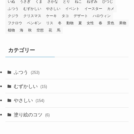
いぬ
うさぎ
くま
さかな
とり
ねこ
ねずみ
ひつじ
ふつう
むずかしい
やさしい
イベント
イースター
カメ
クジラ
クリスマス
ケーキ
タコ
デザート
ハロウィン
フクロウ
ペンギン
リス
冬
動物
夏
女性
春
景色
果物
植物
海
秋
空想
花
馬
カテゴリー
ふつう
(253)
むずかしい
(15)
やさしい
(154)
塗り絵のコツ
(6)