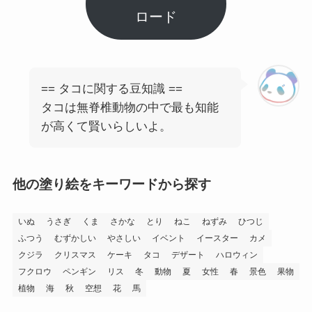
ロード
== タコに関する豆知識 ==
タコは無脊椎動物の中で最も知能
が高くて賢いらしいよ。
他の塗り絵をキーワードから探す
いぬ
うさぎ
くま
さかな
とり
ねこ
ねずみ
ひつじ
ふつう
むずかしい
やさしい
イベント
イースター
カメ
クジラ
クリスマス
ケーキ
タコ
デザート
ハロウィン
フクロウ
ペンギン
リス
冬
動物
夏
女性
春
景色
果物
植物
海
秋
空想
花
馬