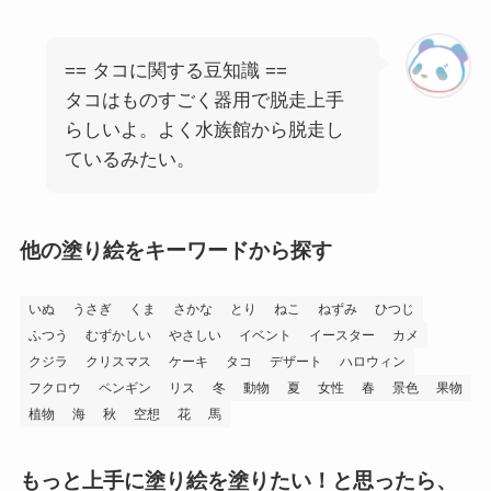
== タコに関する豆知識 ==
タコはものすごく器用で脱走上手
らしいよ。よく水族館から脱走し
ているみたい。
他の塗り絵をキーワードから探す
いぬ
うさぎ
くま
さかな
とり
ねこ
ねずみ
ひつじ
ふつう
むずかしい
やさしい
イベント
イースター
カメ
クジラ
クリスマス
ケーキ
タコ
デザート
ハロウィン
フクロウ
ペンギン
リス
冬
動物
夏
女性
春
景色
果物
植物
海
秋
空想
花
馬
もっと上手に塗り絵を塗りたい！と思ったら、