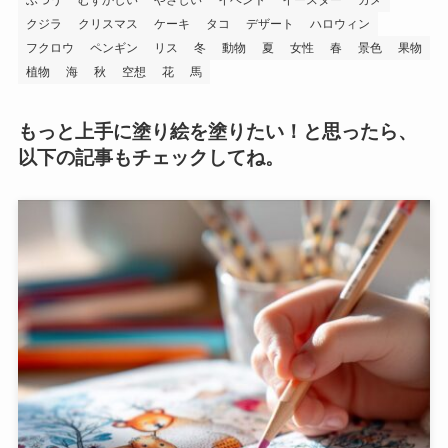
クジラ
クリスマス
ケーキ
タコ
デザート
ハロウィン
フクロウ
ペンギン
リス
冬
動物
夏
女性
春
景色
果物
植物
海
秋
空想
花
馬
もっと上手に塗り絵を塗りたい！と思ったら、
以下の記事もチェックしてね。