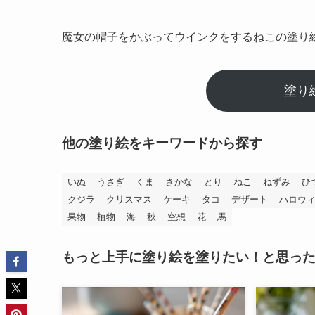
魔女の帽子をかぶってウインクをするねこの塗り
塗り
他の塗り絵をキーワードから探す
いぬ
うさぎ
くま
さかな
とり
ねこ
ねずみ
ひ
クジラ
クリスマス
ケーキ
タコ
デザート
ハロウ
果物
植物
海
秋
空想
花
馬
もっと上手に塗り絵を塗りたい！と思っ