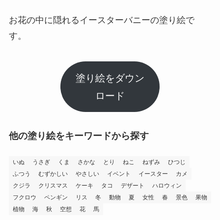
お花の中に隠れるイースターバニーの塗り絵で
す。
塗り絵をダウン
ロード
他の塗り絵をキーワードから探す
いぬ
うさぎ
くま
さかな
とり
ねこ
ねずみ
ひつじ
ふつう
むずかしい
やさしい
イベント
イースター
カメ
クジラ
クリスマス
ケーキ
タコ
デザート
ハロウィン
フクロウ
ペンギン
リス
冬
動物
夏
女性
春
景色
果物
植物
海
秋
空想
花
馬