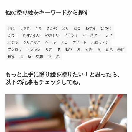
他の塗り絵をキーワードから探す
いぬ
うさぎ
くま
さかな
とり
ねこ
ねずみ
ひつじ
ふつう
むずかしい
やさしい
イベント
イースター
カメ
クジラ
クリスマス
ケーキ
タコ
デザート
ハロウィン
フクロウ
ペンギン
リス
冬
動物
夏
女性
春
景色
果物
植物
海
秋
空想
花
馬
もっと上手に塗り絵を塗りたい！と思ったら、
以下の記事もチェックしてね。