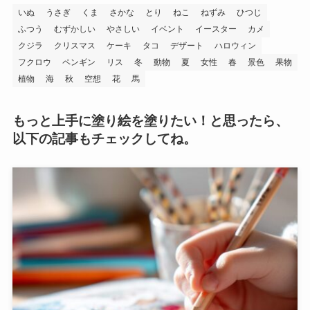
いぬ
うさぎ
くま
さかな
とり
ねこ
ねずみ
ひつじ
ふつう
むずかしい
やさしい
イベント
イースター
カメ
クジラ
クリスマス
ケーキ
タコ
デザート
ハロウィン
フクロウ
ペンギン
リス
冬
動物
夏
女性
春
景色
果物
植物
海
秋
空想
花
馬
もっと上手に塗り絵を塗りたい！と思ったら、
以下の記事もチェックしてね。