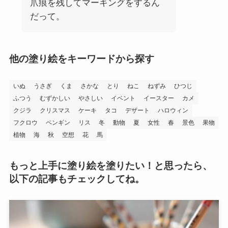
爪痕を残してマーキングをするん
だって。
他の塗り絵をキーワードから探す
いぬ
うさぎ
くま
さかな
とり
ねこ
ねずみ
ひつじ
ふつう
むずかしい
やさしい
イベント
イースター
カメ
クジラ
クリスマス
ケーキ
タコ
デザート
ハロウィン
フクロウ
ペンギン
リス
冬
動物
夏
女性
春
景色
果物
植物
海
秋
空想
花
馬
もっと上手に塗り絵を塗りたい！と思ったら、
以下の記事もチェックしてね。